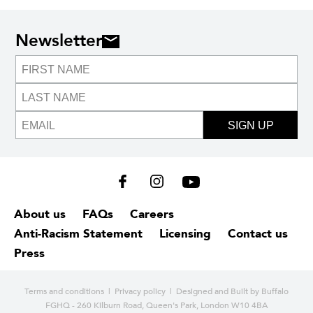
Newsletter
SIGN UP
About us
FAQs
Careers
Anti-Racism Statement
Licensing
Contact us
Press
Terms and conditions
|
Privacy policy
| Designed and
Built by Buffalo
FGHQ - 260 Kilburn Road, Queen's Park, London W10 4BA